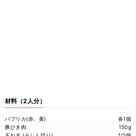
材料
（2人分）
パプリカ(赤、黄)
各1個
豚ひき肉
150g
玉ねぎ (みじん切り)
1/2個