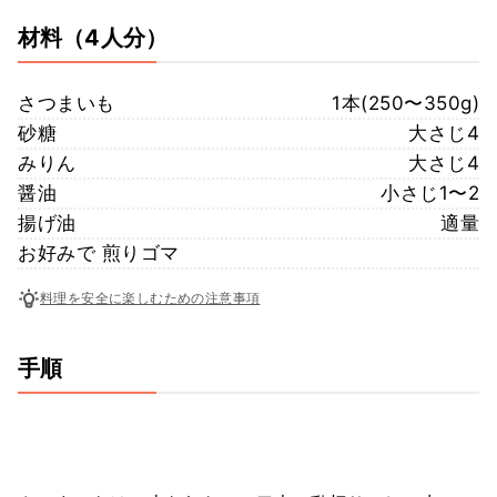
材料
（4人分）
さつまいも
1本(250〜350g)
砂糖
大さじ4
みりん
大さじ4
醤油
小さじ1〜2
揚げ油
適量
お好みで 煎りゴマ
料理を安全に楽しむための注意事項
手順