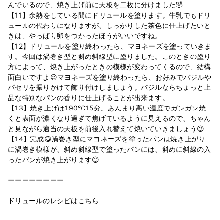
んでいるので、焼き上げ前に天板を二枚に分けました🤣
【11】余熱をしている間にドリュールを塗ります。牛乳でもドリ
ュールの代わりになりますが、しっかりした茶色に仕上げたいと
きは、やっぱり卵をつかったほうがいいですね。
【12】ドリュールを塗り終わったら、マヨネーズを塗っていきま
す。今回は渦巻き型と斜め斜線型に塗りました。このときの塗り
方によって、焼き上がったときの模様が変わってくるので、結構
面白いですよ😉マヨネーズを塗り終わったら、お好みでバジルや
パセリを振りかけて飾り付けしましょう。バジルならちょっと上
品な特別なパンの香りに仕上げることが出来ます。
【13】焼き上げは190℃15分。あんまり高い温度でガンガン焼
くと表面が濃くなり過ぎて焦げているように見えるので、ちゃん
と見ながら適当の天板を前後入れ替えて焼いていきましょう😉
【14】完成😋渦巻き型にマヨネーズを塗ったパンは焼き上がり
に渦巻き模様が、斜め斜線型で塗ったパンには、斜めに斜線の入
ったパンが焼き上がります😊
ーーーーーーーー
ドリュールのレシピはこちら