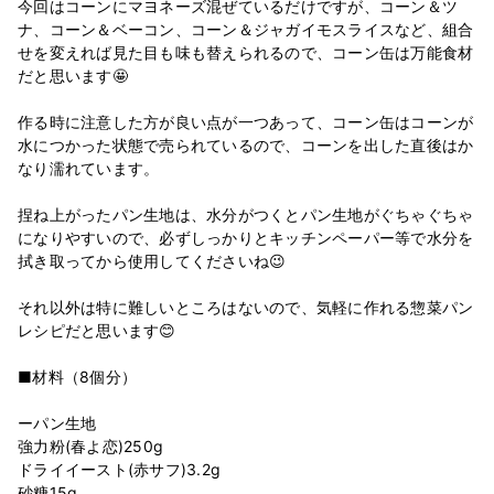
今回はコーンにマヨネーズ混ぜているだけですが、コーン＆ツ
ナ、コーン＆ベーコン、コーン＆ジャガイモスライスなど、組合
せを変えれば見た目も味も替えられるので、コーン缶は万能食材
だと思います🤩
作る時に注意した方が良い点が一つあって、コーン缶はコーンが
水につかった状態で売られているので、コーンを出した直後はか
なり濡れています。
捏ね上がったパン生地は、水分がつくとパン生地がぐちゃぐちゃ
になりやすいので、必ずしっかりとキッチンペーパー等で水分を
拭き取ってから使用してくださいね😉
それ以外は特に難しいところはないので、気軽に作れる惣菜パン
レシピだと思います😊
■材料（8個分）
ーパン生地
強力粉(春よ恋)250g
ドライイースト(赤サフ)3.2g
砂糖15g