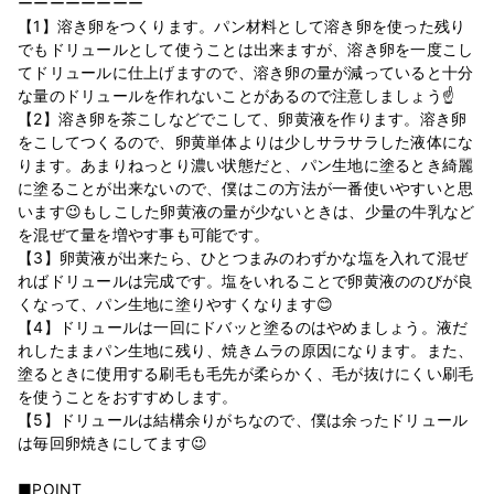
ーーーーーーーー
【1】溶き卵をつくります。パン材料として溶き卵を使った残り
でもドリュールとして使うことは出来ますが、溶き卵を一度こし
てドリュールに仕上げますので、溶き卵の量が減っていると十分
な量のドリュールを作れないことがあるので注意しましょう☝
【2】溶き卵を茶こしなどでこして、卵黄液を作ります。溶き卵
をこしてつくるので、卵黄単体よりは少しサラサラした液体にな
ります。あまりねっとり濃い状態だと、パン生地に塗るとき綺麗
に塗ることが出来ないので、僕はこの方法が一番使いやすいと思
います😉もしこした卵黄液の量が少ないときは、少量の牛乳など
を混ぜて量を増やす事も可能です。
【3】卵黄液が出来たら、ひとつまみのわずかな塩を入れて混ぜ
ればドリュールは完成です。塩をいれることで卵黄液ののびが良
くなって、パン生地に塗りやすくなります😊
【4】ドリュールは一回にドバッと塗るのはやめましょう。液だ
れしたままパン生地に残り、焼きムラの原因になります。また、
塗るときに使用する刷毛も毛先が柔らかく、毛が抜けにくい刷毛
を使うことをおすすめします。
【5】ドリュールは結構余りがちなので、僕は余ったドリュール
は毎回卵焼きにしてます😉
■POINT