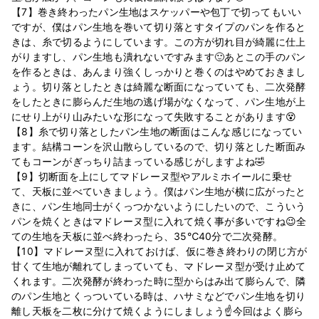
【7】巻き終わったパン生地はスケッパーや包丁で切ってもいい
ですが、僕はパン生地を巻いて切り落とすタイプのパンを作ると
きは、糸で切るようにしています。この方が切れ目が綺麗に仕上
がりますし、パン生地も潰れないですみます🙂あとこの手のパン
を作るときは、あんまり強くしっかりと巻くのはやめておきまし
ょう。切り落としたときは綺麗な断面になっていても、二次発酵
をしたときに膨らんだ生地の逃げ場がなくなって、パン生地が上
にせり上がり山みたいな形になって失敗することがあります😵
【8】糸で切り落としたパン生地の断面はこんな感じになってい
ます。結構コーンを沢山散らしているので、切り落とした断面み
てもコーンがぎっちり詰まっている感じがしますよね🤣
【9】切断面を上にしてマドレーヌ型やアルミホイールに乗せ
て、天板に並べていきましょう。僕はパン生地が横に広がったと
きに、パン生地同士がくっつかないようにしたいので、こういう
パンを焼くときはマドレーヌ型に入れて焼く事が多いですね😉全
ての生地を天板に並べ終わったら、35℃40分で二次発酵。
【10】マドレーヌ型に入れておけば、仮に巻き終わりの閉じ方が
甘くて生地が離れてしまっていても、マドレーヌ型が受け止めて
くれます。二次発酵が終わった時に型からはみ出て膨らんで、隣
のパン生地とくっついている時は、ハサミなどでパン生地を切り
離し天板を二枚に分けて焼くようにしましょう☝今回はよく膨ら