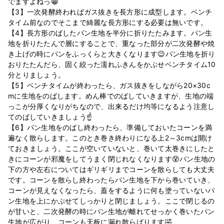
でますよねっ😁
【3】一次発酵終わればガス抜きを長方形に成型します。ベンチ
タイム前なのでそこまで綺麗な長方形にする必要は無いです。
【4】長方形のばしたパン生地を半分に折りたたみます。パン生
地を折りたたんで層にすることで、重なった部分が二次発酵や焼
き上げの時にパンをふっくらと大きくなります😉パン生地を折り
おりたたんだら、固く絞った濡れふきんをかぶせベンチタイム10
分とりましょう。
【5】ベンチタイムが終わったら、ガス抜きをしながら20×30c
mに生地をのばします。めん棒でのばしていきますが、生地の端
っこが分厚くなりがちなので、出来るだけ均等になるよう注意し
てのばしていきましょう☝
【6】パン生地をのばし終わったら、準備しておいたコーンを満
遍なく散らします。このとき巻き終わりになる上2～3cmは開け
ておきましょう。ここが空いていないと、巻いて太巻きにしたと
きにコーンが邪魔をしてうまく閉じれなくなります😵パン生地の
下の方や左右についてはギリギリまでコーンを散らしても大丈夫
です。コーンを散らし終わったらパン生地を下から巻いていき、
コーンが見えなくなったら、蓋をするように何も塗っていないパ
ン生地を上にかぶせてしっかりと閉じましょう。ここで閉じるの
が甘いと、二次発酵の時にパン生地が離れてせっかく巻いたパン
生地が広がり、コーンも天板に漏れ散らばります🤣