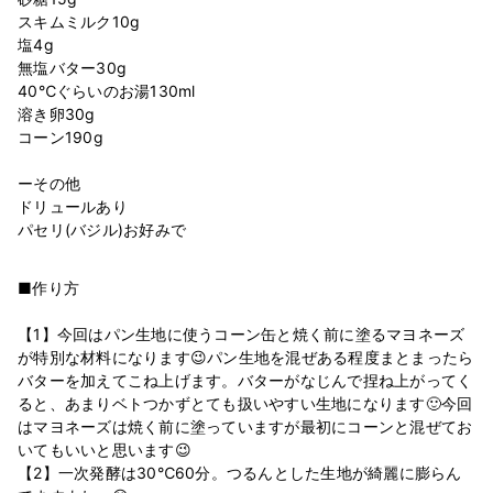
スキムミルク10g
塩4g
無塩バター30g
40℃ぐらいのお湯130ml
溶き卵30g
コーン190g
ーその他
ドリュールあり
■作り方
【1】今回はパン生地に使うコーン缶と焼く前に塗るマヨネーズ
が特別な材料になります😉パン生地を混ぜある程度まとまったら
バターを加えてこね上げます。バターがなじんで捏ね上がってく
ると、あまりベトつかずとても扱いやすい生地になります🙂今回
はマヨネーズは焼く前に塗っていますが最初にコーンと混ぜてお
いてもいいと思います😉
【2】一次発酵は30℃60分。つるんとした生地が綺麗に膨らん