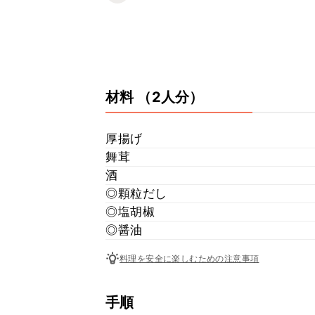
材料
（2人分）
厚揚げ
舞茸
酒
◎顆粒だし
◎塩胡椒
◎醤油
料理を安全に楽しむための注意事項
手順