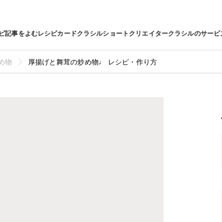
ピ
記事をよむ
レシピカード
クラシルショート
クリエイター
クラシルのサービ
め物
厚揚げと舞茸の炒め物♩ レシピ・作り方