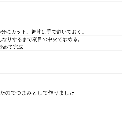
等分にカット。舞茸は手で割いておく。
んなりするまで弱目の中火で炒める。
炒めて完成
たのでつまみとして作りました
。