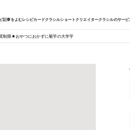
ピ
記事をよむ
レシピカード
クラシルショート
クリエイター
クラシルのサービ
質制限★おやつにおかずに菊芋の大学芋