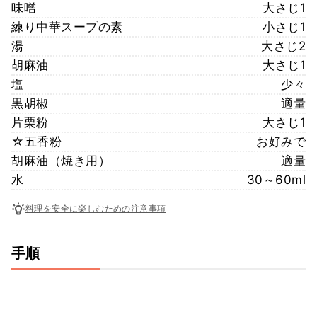
味噌
大さじ1
練り中華スープの素
小さじ1
湯
大さじ2
胡麻油
大さじ1
塩
少々
黒胡椒
適量
片栗粉
大さじ1
☆五香粉
お好みで
胡麻油（焼き用）
適量
水
30～60ml
料理を安全に楽しむための注意事項
手順