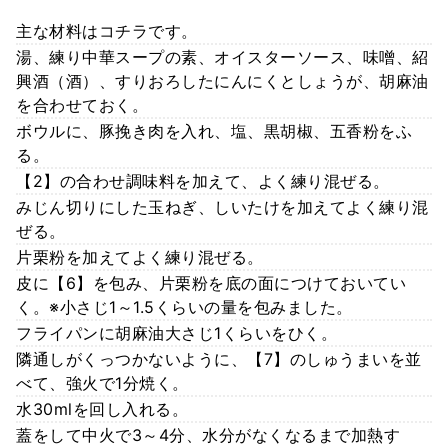
主な材料はコチラです。
湯、練り中華スープの素、オイスターソース、味噌、紹
興酒（酒）、すりおろしたにんにくとしょうが、胡麻油
を合わせておく。
ボウルに、豚挽き肉を入れ、塩、黒胡椒、五香粉をふ
る。
【2】の合わせ調味料を加えて、よく練り混ぜる。
みじん切りにした玉ねぎ、しいたけを加えてよく練り混
ぜる。
片栗粉を加えてよく練り混ぜる。
皮に【6】を包み、片栗粉を底の面につけておいてい
く。※小さじ1～1.5くらいの量を包みました。
フライパンに胡麻油大さじ1くらいをひく。
隣通しがくっつかないように、【7】のしゅうまいを並
べて、強火で1分焼く。
水30mlを回し入れる。
蓋をして中火で3～4分、水分がなくなるまで加熱す