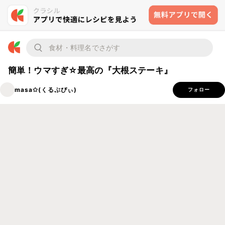
簡単！ウマすぎ☆最高の『大根ステーキ』
masa✩(くるぷぴぃ)
フォロー