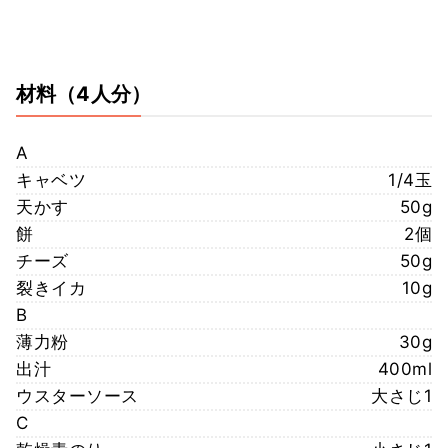
材料
（4人分）
A
キャベツ
1/4玉
天かす
50g
餅
2個
チーズ
50g
裂きイカ
10g
B
薄力粉
30g
出汁
400ml
ウスターソース
大さじ1
C