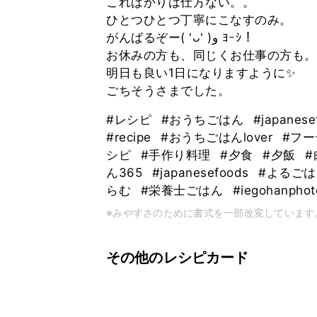
こればかりは仕方ない。。
ひとつひとつ丁寧にこなすのみ。
がんばるぞー( 'ᴗ' )و ﾖｰｼ！
お休みの方も、同じくお仕事の方も。
明日も良い1日になりますように✨
ごちそうさまでした。
#レシピ
#おうちごはん
#japanes
#recipe
#おうちごはんlover
#フ
シピ
#手作り料理
#夕食
#夕飯
ん365
#japanesefoods
#よるご
らむ
#栄養士ごはん
#iegohanphot
※みやすさのために書式を一部改変しています
その他のレシピカード