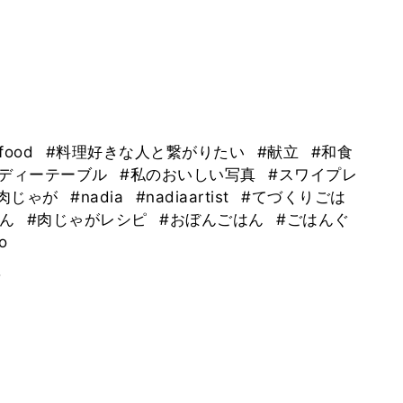
efood
#料理好きな人と繋がりたい
#献立
#和食
ーディーテーブル
#私のおいしい写真
#スワイプレ
#肉じゃが
#nadia
#nadiaartist
#てづくりごは
はん
#肉じゃがレシピ
#おぼんごはん
#ごはんぐ
o
。