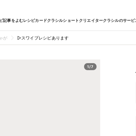
ピ
記事をよむ
レシピカード
クラシルショート
クリエイター
クラシルのサービ
ゃが
▷スワイプレシピあります
1/7