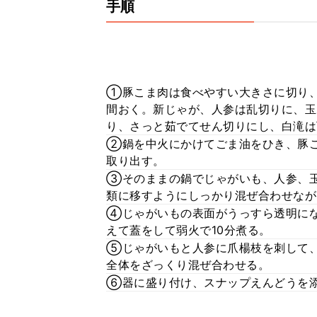
手順
①豚こま肉は食べやすい大きさに切り、
間おく。新じゃが、人参は乱切りに、玉
り、さっと茹でてせん切りにし、白滝は
②鍋を中火にかけてごま油をひき、豚
取り出す。
③そのままの鍋でじゃがいも、人参、
類に移すようにしっかり混ぜ合わせなが
④じゃがいもの表面がうっすら透明にな
えて蓋をして弱火で10分煮る。
⑤じゃがいもと人参に爪楊枝を刺して
全体をざっくり混ぜ合わせる。
⑥器に盛り付け、スナップえんどうを