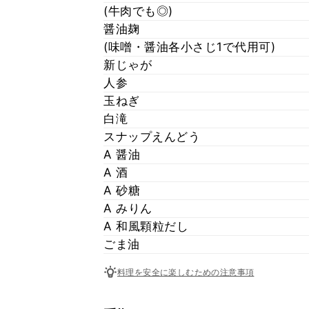
(牛肉でも◎)
醤油麹
(味噌・醤油各小さじ1で代用可)
新じゃが
人参
玉ねぎ
白滝
スナップえんどう
A 醤油
A 酒
A 砂糖
A みりん
A 和風顆粒だし
ごま油
料理を安全に楽しむための注意事項