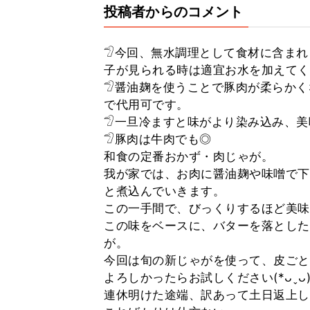
投稿者からのコメント
𓅿今回、無水調理として食材に含ま
子が見られる時は適宜お水を加えてく
𓅿醤油麹を使うことで豚肉が柔らか
で代用可です。
𓅿一旦冷ますと味がより染み込み、
𓅿豚肉は牛肉でも◎
和食の定番おかず・肉じゃが。
我が家では、お肉に醤油麹や味噌で下
と煮込んでいきます。
この一手間で、びっくりするほど美味
この味をベースに、バターを落とした
が。
今回は旬の新じゃがを使って、皮ごと
よろしかったらお試しください(*ᴗˬᴗ)⁾
連休明けた途端、訳あって土日返上し