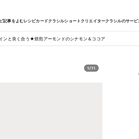
ピ
記事をよむ
レシピカード
クラシルショート
クリエイター
クラシルのサービ
インと良く合う★焙煎アーモンドのシナモン＆ココア
1/11