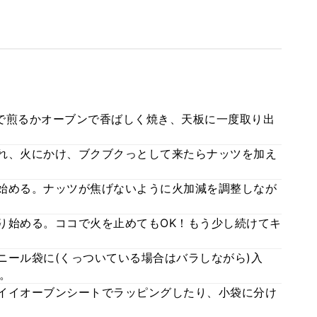
ンで煎るかオーブンで香ばしく焼き、天板に一度取り出
入れ、火にかけ、ブクブクっとして来たらナッツを加え
き始める。ナッツが焦げないように火加減を調整しなが
まり始める。ココで火を止めてもOK！もう少し続けてキ
ビニール袋に(くっついている場合はバラしながら)入
。
ワイイオーブンシートでラッピングしたり、小袋に分け