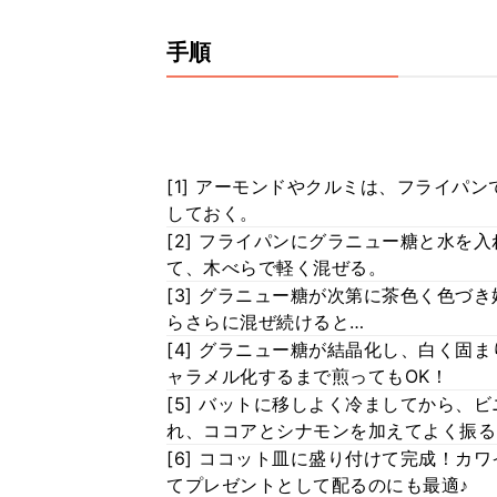
手順
[1] アーモンドやクルミは、フライパ
しておく。
[2] フライパンにグラニュー糖と水を
て、木べらで軽く混ぜる。
[3] グラニュー糖が次第に茶色く色づ
らさらに混ぜ続けると…
[4] グラニュー糖が結晶化し、白く固
ャラメル化するまで煎ってもOK！
[5] バットに移しよく冷ましてから、
れ、ココアとシナモンを加えてよく振る
[6] ココット皿に盛り付けて完成！カ
てプレゼントとして配るのにも最適♪