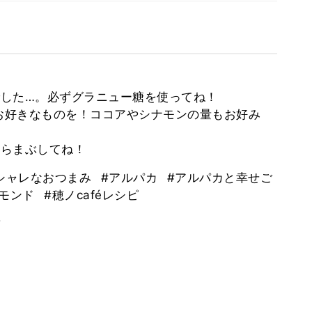
した…。必ずグラニュー糖を使ってね！
はお好きなものを！ココアやシナモンの量もお好み
からまぶしてね！
シャレなおつまみ
#アルパカ
#アルパカと幸せご
ーモンド
#穂ノcaféレシピ
。