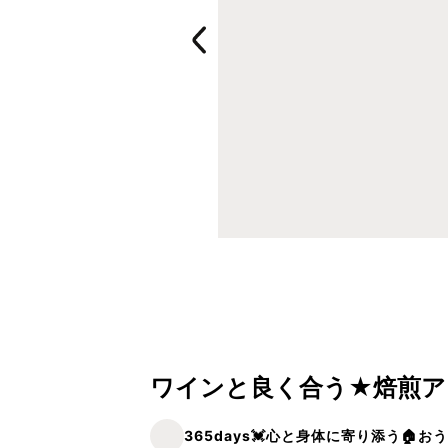
ワインと良く合う★焙煎ア
365days💓‪心と身体に寄り添う