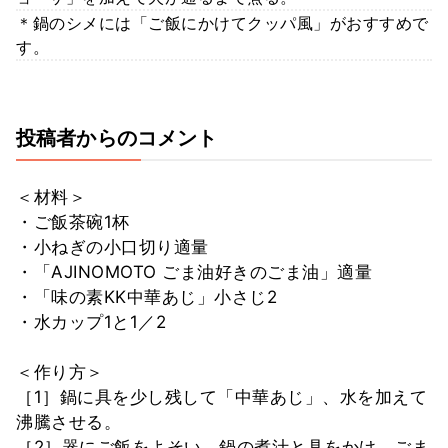
＊鍋のシメには「ご飯にかけてクッパ風」がおすすめで
す。
投稿者からのコメント
＜材料＞
・ご飯茶碗1杯
・小ねぎの小口切り適量
・「AJINOMOTO ごま油好きのごま油」適量
・「味の素KK中華あじ」小さじ2
・水カップ1と1／2
＜作り方＞
［1］鍋に具を少し残して「中華あじ」、水を加えて
沸騰させる。
［2］器にご飯をよそい、鍋の煮汁と具をかけ、ごま