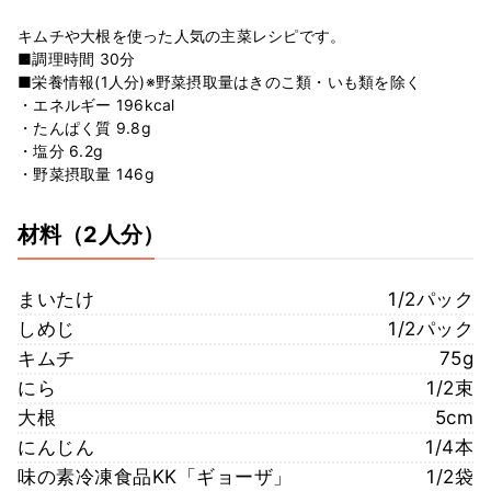
キムチや大根を使った人気の主菜レシピです。
■調理時間 30分
■栄養情報(1人分)※野菜摂取量はきのこ類・いも類を除く
・エネルギー 196kcal
・たんぱく質 9.8g
・塩分 6.2g
・野菜摂取量 146g
材料
（2人分）
まいたけ
1/2パック
しめじ
1/2パック
キムチ
75g
にら
1/2束
大根
5cm
にんじん
1/4本
味の素冷凍食品KK「ギョーザ」
1/2袋