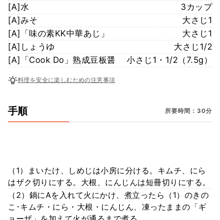
[A]水
3カップ
[A]みそ
大さじ1
[A]「味の素KK中華あじ」
大さじ1
[A]しょうゆ
大さじ1/2
[A]「Cook Do」熟成豆板醤
小さじ1・1/2（7.5g）
料理を安全に楽しむための注意事項
手順
所要時間：30分
（1）まいたけ、しめじは小房に分ける。キムチ、にら
はザク切りにする。大根、にんじんは短冊切りにする。
（2）鍋にAを入れて火にかけ、煮立ったら（1）のきの
こ･キムチ・にら・大根・にんじん、凍ったままの「ギ
ョーザ」を加えて火が通るまで煮る。