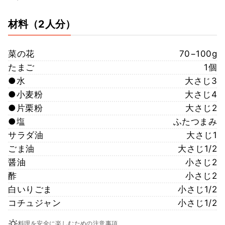
材料
（2人分）
菜の花
70−100g
たまご
1個
●水
大さじ3
●小麦粉
大さじ4
●片栗粉
大さじ2
●塩
ふたつまみ
サラダ油
大さじ1
ごま油
大さじ1/2
醤油
小さじ2
酢
小さじ2
白いりごま
小さじ1/2
コチュジャン
小さじ1/2
料理を安全に楽しむための注意事項