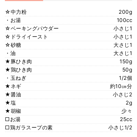
☆中力粉
200g
・お湯
100cc
☆ベーキングパウダー
小さじ1
☆ドライイースト
小さじ1
☆砂糖
大さじ1
・油
大さじ1
★豚ひき肉
150g
★鶏ひき肉
50g
・玉ねぎ
1/2個
★ネギ
約10㎝分
★醤油
小さじ2
★塩
2g
★胡椒
少々
□お湯
25cc
□鶏ガラスープの素
小さじ1/2