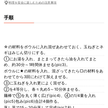
料理を安全に楽しむための注意事項
手順
☆の材料をボウルに入れ混ぜあわせておく。玉ねぎとネ
ギはみじん切りにする。
①にお湯を入れ、まとまってきたら油を入れてまと
め、約30分～1時間休ませる(pic3)。
ボウルに★の材料を入れ、混ざってきたら□の材料をあ
わせてから3回にわけて加えまぜる。
③に玉ねぎを入れ更によく混ぜる。
②を4等分し、各々丸め5～10分休ませる。
麺棒で⑤を丸く薄く広げ(pic4)、④の1/4量を入れ
(pic5)包み(pic6)合計4個作る。
蒸し器で15～20分蒸して完成(pic7,8)！