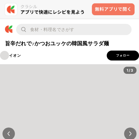
旨辛だれで♪かつおユッケの韓国風サラダ麺
イオン
フォロー
1/3