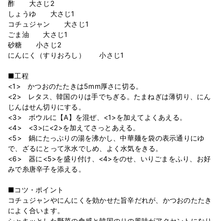
酢 大さじ2
しょうゆ 大さじ1
コチュジャン 大さじ1
ごま油 大さじ1
砂糖 小さじ2
にんにく（すりおろし） 小さじ1
■工程
<1> かつおのたたきは5mm厚さに切る。
<2> レタス、韓国のりは手でちぎる。たまねぎは薄切り、にん
じんはせん切りにする。
<3> ボウルに【A】を混ぜ、<1>を加えてよくあえる。
<4> <3>に<2>を加えてさっとあえる。
<5> 鍋にたっぷりの湯を沸かし、中華麺を袋の表示通りにゆ
で、ざるにとって氷水でしめ、よく水気をきる。
<6> 器に<5>を盛り付け、<4>をのせ、いりごまをふり、お好
みで糸唐辛子を添える。
■コツ・ポイント
コチュジャンやにんにくを効かせた旨辛だれが、かつおのたたき
によく合います。
シャキッとした野菜の食感と韓国のりの風味がアクセントになり