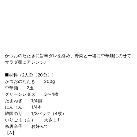
かつおのたたきに旨辛ダレを絡め、野菜と一緒に中華麺にのせて
サラダ麺にアレンジ♪
■材料（2人分〔20分〕）
かつおのたたき 200g
中華麺 2玉
グリーンレタス 3〜4枚
たまねぎ 1/4個
にんじん 1/4本
韓国のり 1/2パック（4枚）
いりごま（白） 大さじ1
糸唐辛子 お好みで
【A】