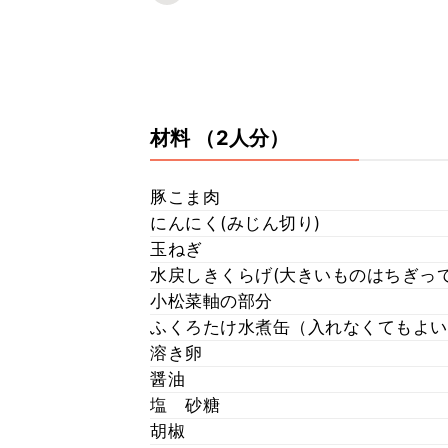
材料
（2人分）
豚こま肉
にんにく(みじん切り)
玉ねぎ
水戻しきくらげ(大きいものはちぎって
小松菜軸の部分
ふくろたけ水煮缶（入れなくてもよい
溶き卵
醤油
塩 砂糖
胡椒