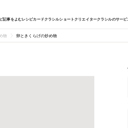
ピ
記事をよむ
レシピカード
クラシルショート
クリエイター
クラシルのサービ
め物
卵ときくらげの炒め物