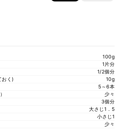
100g
1片分
1/2個分
おく)
10g
5～6本
）
少々
3個分
大さじ1．5
小さじ1
少々