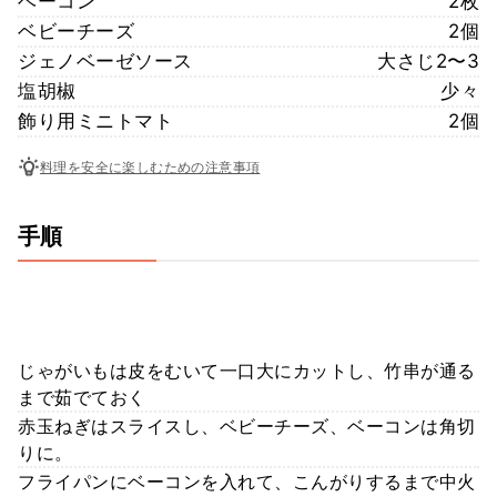
ベーコン
2枚
ベビーチーズ
2個
ジェノベーゼソース
大さじ2〜3
塩胡椒
少々
飾り用ミニトマト
2個
料理を安全に楽しむための注意事項
手順
じゃがいもは皮をむいて一口大にカットし、竹串が通る
まで茹でておく
赤玉ねぎはスライスし、ベビーチーズ、ベーコンは角切
りに。
フライパンにベーコンを入れて、こんがりするまで中火