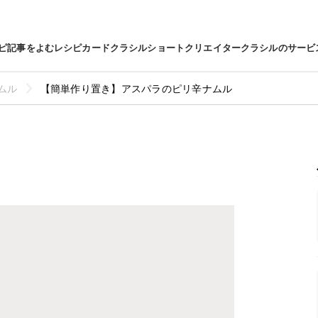
ピ
記事をよむ
レシピカード
クラシルショート
クリエイター
クラシルのサービ
ムル
【簡単作り置き】アスパラのピリ辛ナムル