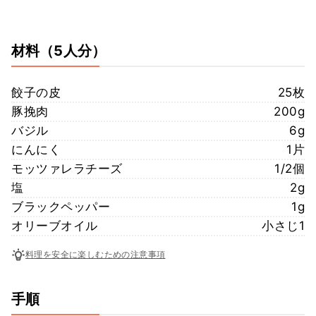
材料
（5人分）
餃子の皮
25枚
豚挽肉
200g
バジル
6g
にんにく
1片
モッツァレラチーズ
1/2個
塩
2g
ブラックペッパー
1g
オリーブオイル
小さじ1
料理を安全に楽しむための注意事項
手順