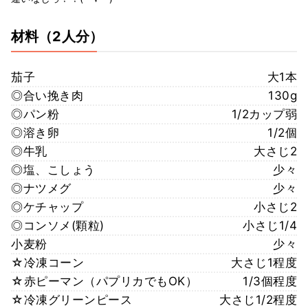
材料
（2人分）
茄子
大1本
◎合い挽き肉
130g
◎パン粉
1/2カップ弱
◎溶き卵
1/2個
◎牛乳
大さじ2
◎塩、こしょう
少々
◎ナツメグ
少々
◎ケチャップ
小さじ2
◎コンソメ(顆粒)
小さじ1/4
小麦粉
少々
☆冷凍コーン
大さじ1程度
☆赤ピーマン（パプリカでもOK）
1/3個程度
☆冷凍グリーンピース
大さじ1/2程度