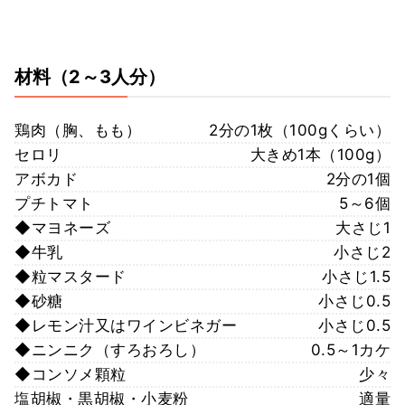
材料
（2～3人分）
鶏肉（胸、もも）
2分の1枚（100gくらい）
セロリ
大きめ1本（100g）
アボカド
2分の1個
プチトマト
5～6個
◆マヨネーズ
大さじ1
◆牛乳
小さじ2
◆粒マスタード
小さじ1.5
◆砂糖
小さじ0.5
◆レモン汁又はワインビネガー
小さじ0.5
◆ニンニク（すろおろし）
0.5～1カケ
◆コンソメ顆粒
少々
塩胡椒・黒胡椒・小麦粉
適量