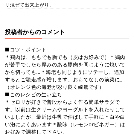
リ混ぜて出来上がり。
投稿者からのコメント
■コツ・ポイント
＊鶏肉は、ももでも胸でも（皮はお好みで）＊鶏肉
が苦手でしたら厚みのある豚肉を同じように焼いて
から切っても…＊海老も同じようにソテーし、追加
するとご馳走感が増します。おもてなしの前菜に。
（オレンジ色の海老が彩り良く綺麗です）
■このレシピの生い立ち
＊セロリが好きで普段からよく作る簡単サラダで
す。以前は生クリームやヨーグルトを入れたりして
いましたが、最近は牛乳で伸ばして手軽に＊白や白
い泡によくあいます＊酸味（レモンorビネガー）は
お好みで調整して下さい。