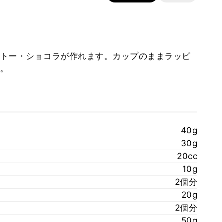
トー・ショコラが作れます。カップのままラッピ
。
40g
30g
20cc
10g
2個分
20g
2個分
50g