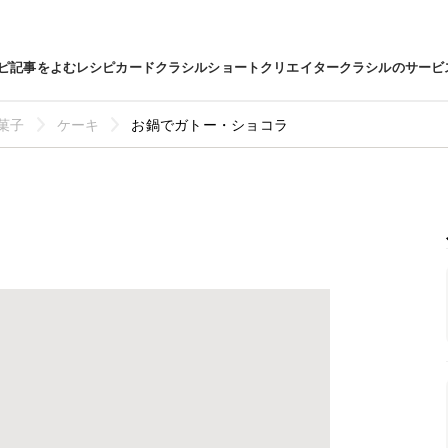
ピ
記事をよむ
レシピカード
クラシルショート
クリエイター
クラシルのサービ
菓子
ケーキ
お鍋でガトー・ショコラ