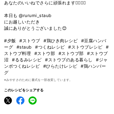
あなたのいいねでさらに頑張れます🙇‍♀️🙇‍♂️
本日も @rurumi_staub
にお越しいただき
誠にありがとうございました😊
#夕飯
#ストウブ
#鶏ひき肉レシピ
#豆腐ハンバ
ーグ
#staub
#つくねレシピ
#ストウブレシピ
#
ストウブ料理
#ストウ部
#ストウブ部
#ストウブ
沼
#るるみレシピ
#ストウブのある暮らし
#ジャ
ンボつくねレシピ
#ひらたけレシピ
#鶏ハンバー
グ
※みやすさのために書式を一部改変しています。
このレシピをシェアする