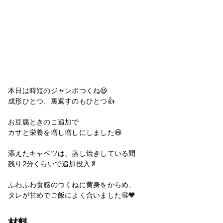
本日は時短のジャンボつくね😆
成形ひとつ、裏返すのもひとつ👍
お豆腐ときのこ追加で
カサと栄養を増し増しにしました😄
添えたキャベツは、蒸し焼きしている間
残り2分くらいで追加投入🥬
ふわふわ食感のつくねに黄身をからめ、
タレが甘めでご飯によく合いました🤤🧡
材料