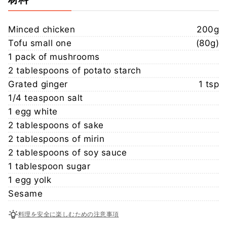
Minced chicken
200g
Tofu small one
(80g)
1 pack of mushrooms
2 tablespoons of potato starch
Grated ginger
1 tsp
1/4 teaspoon salt
1 egg white
2 tablespoons of sake
2 tablespoons of mirin
2 tablespoons of soy sauce
1 tablespoon sugar
1 egg yolk
Sesame
料理を安全に楽しむための注意事項