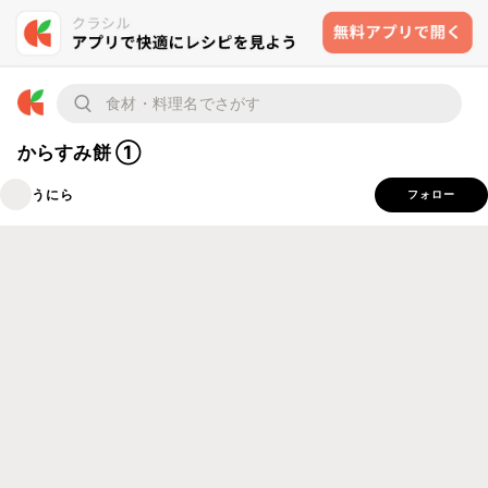
からすみ餅 ①
うにら
フォロー