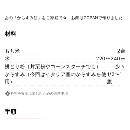
あの「からすみ餅」をご家庭で☆ お餅はGOPANで作りました
材料
もち米
2合
水
220〜240㏄
餅とり粉（片栗粉やコーンスターチでも）
少々
からすみ（今回はイタリア産のからすみを使
1/2〜1
用）
腹
料理を安全に楽しむための注意事項
手順