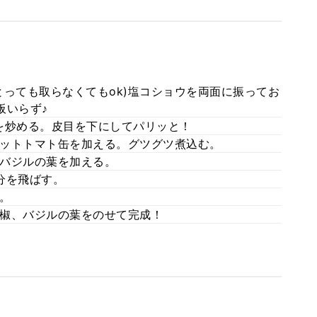
とっても取らなくてもok)塩コショウを両面に振ってお
板いらず♪
を炒める。皮目を下にしてパリッと！
ットトマト缶を加える。グツグツ煮込む。
バジルの葉を加える。
分を飛ばす。
。
椒、バジルの葉をのせて完成！