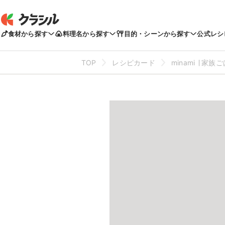
食材から探す
料理名から探す
目的・シーンから探す
公式レシ
TOP
レシピカード
minami ∣ 家族