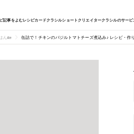
ピ
記事をよむ
レシピカード
クラシルショート
クリエイター
クラシルのサービ
ごはん🏡
缶詰で！チキンのバジルトマトチーズ煮込み♪ レシピ・作