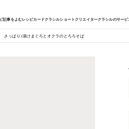
ピ
記事をよむ
レシピカード
クラシルショート
クリエイター
クラシルのサービ
さっぱり♪漬けまぐろとオクラのとろろそば