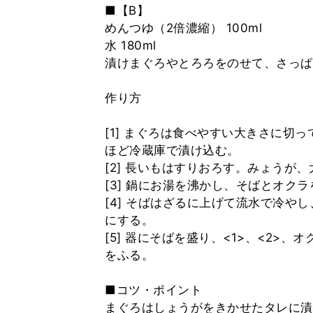
■【B】
めんつゆ（2倍濃縮） 100ml
水 180ml
漬けまぐろやとろろをのせて、さっ
作り方
[1] まぐろは食べやすい大きさに切
ほど冷蔵庫で漬け込む。
[2] 長いもはすりおろす。みょうが
[3] 鍋にお湯を沸かし、そばとオク
[4] そばはざるに上げて流水で冷や
にする。
[5] 器にそばを盛り、<1>、<2>
をふる。
■コツ・ポイント
まぐろはしょうがをきかせたタレに漬