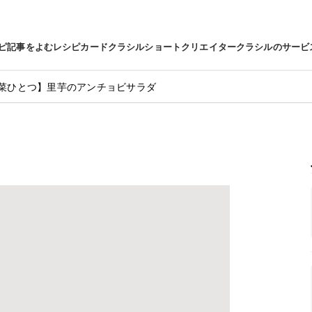
ピ
記事をよむ
レシピカード
クラシルショート
クリエイター
クラシルのサービ
菜ひとつ】里芋のアンチョビサラダ