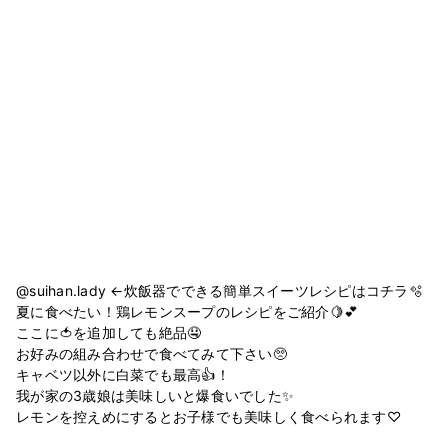
@suihan.lady ←炊飯器でできる簡単スイーツレシピはコチラ🫧
夏に食べたい！鶏レモンスープのレシピをご紹介🍋💕
ここに🍅を追加しても絶品🤤
お好みの組み合わせで食べてみて下さい🥺
キャベツ以外に白菜でも最高👍！
我が家の3歳娘は美味しいと爆食いでした✨
レモンを控えめにするとお子様でも美味しく食べられます♡