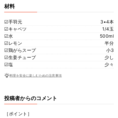
材料
☑︎手羽元
3•4本
☑︎キャベツ
1/4玉
☑︎水
500ml
☑︎レモン
半分
☑︎鶏がらスープ
小3
☑︎生姜チューブ
少し
☑︎塩
少々
料理を安全に楽しむための注意事項
投稿者からのコメント
［ポイント］