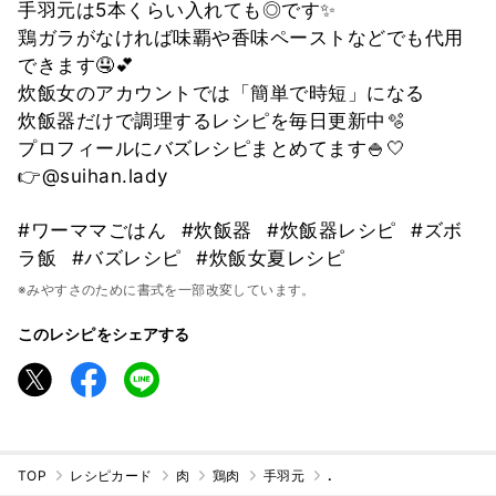
手羽元は5本くらい入れても◎です✨
鶏ガラがなければ味覇や香味ペーストなどでも代用
できます🤤💕
炊飯女のアカウントでは「簡単で時短」になる
炊飯器だけで調理するレシピを毎日更新中🫧
プロフィールにバズレシピまとめてます🍚🤍
👉@suihan.lady
#ワーママごはん
#炊飯器
#炊飯器レシピ
#ズボ
ラ飯
#バズレシピ
#炊飯女夏レシピ
※みやすさのために書式を一部改変しています。
このレシピをシェアする
TOP
レシピカード
肉
鶏肉
手羽元
.