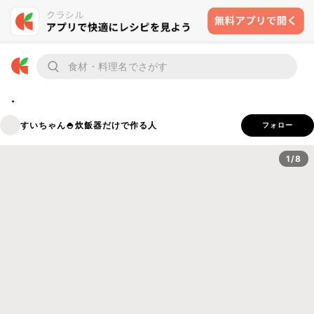
.
すいちゃん🍚炊飯器だけで作る人
フォロー
1/8