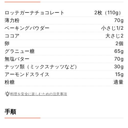
ロッテガーナチョコレート
2枚（110g）
薄力粉
70g
ベーキングパウダー
小さじ1/2
ココア
大さじ2
卵
2個
グラニュー糖
65g
無塩バター
70g
ナッツ類（ミックスナッツなど）
30g
アーモンドスライス
15g
粉糖
適量
料理を安全に楽しむための注意事項
手順