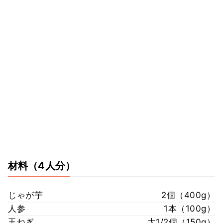
材料
（4人分）
じゃが芋
2個（400g）
人参
1本（100g）
玉ねぎ
大1/2個（150g）