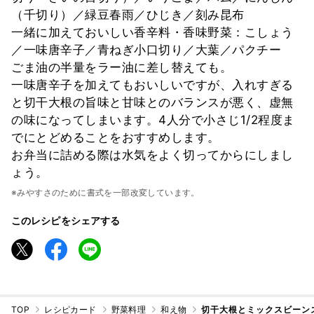
（千切り）／緑豆春雨／ひじき／刻み昆布
一緒に加えておいしい香辛料・香味野菜：こしょう
／一味唐辛子／青ねぎ小口切り／大葉／パクチー
ごま油の半量をラー油に差し替えても。
一味唐辛子を加えてもおいしいですが、入れすぎる
と切干大根の旨味と甘味とのバランスが悪く、虚無
の味になってしまいます。4人分で小さじ1/2程度ま
でにとどめることをおすすめします。
お弁当に詰める際は水気をよく切ってからにしまし
ょう。
※みやすさのために書式を一部改変しています。
このレシピをシェアする
TOP
レシピカード
野菜料理
和え物
切干大根とミックスビーン