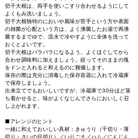
切干大根は、両手を使いこすり合わせるようにして
よくもみ洗いましょう。
切干大根独特のにおいや風味が苦手という方や表面
の雑菌が心配という方は、よく沸騰したお湯で再沸
騰するまでゆで、流水で冷やすように全体を洗って
おくとよいです。
切干大根はバラバラになるよう、よくほぐしてから
合わせ調味料に加えましょう。絞ってそのままの塊
をドンと入れると和えるのに難儀します。
保存の際は充分に消毒した保存容器に入れて冷蔵庫
で保存しましょう。
出来立てでもおいしいですが、冷蔵庫で30分ほど落
ち着かせると、味がよくなじんでさらにおいしく召
し上がれます。
■アレンジのヒント
一緒に和えておいしい具材：きゅうり（千切り・薄
切り・さいの目切り）／いりごま／ハム／にんじん