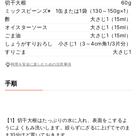
切干大根
60g
ミックスビーンズ※
1缶または1袋（130～150g×1）
酢
大さじ1（15ml）
オイスターソース
大さじ1（15ml）
ごま油
大さじ1（15ml）
しょうがすりおろし
小さじ1（3～4cm角1/3片分）
すりごま
大さじ1
料理を安全に楽しむための注意事項
手順
【1】切干大根はたっぷりの水に入れ、表面をこするよ
うによくもみ洗いします。絞らずにざるに上げてそのま
ま10分ほど置いておきます。