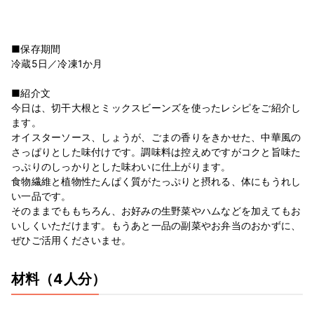
■保存期間
冷蔵5日／冷凍1か月
■紹介文
今日は、切干大根とミックスビーンズを使ったレシピをご紹介し
ます。
オイスターソース、しょうが、ごまの香りをきかせた、中華風の
さっぱりとした味付けです。調味料は控えめですがコクと旨味た
っぷりのしっかりとした味わいに仕上がります。
食物繊維と植物性たんぱく質がたっぷりと摂れる、体にもうれし
い一品です。
そのままでももちろん、お好みの生野菜やハムなどを加えてもお
いしくいただけます。もうあと一品の副菜やお弁当のおかずに、
ぜひご活用くださいませ。
材料
（4人分）