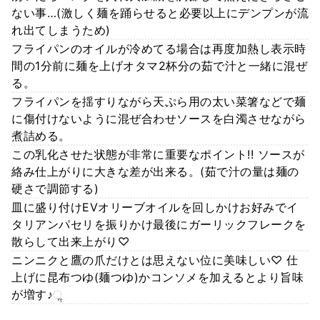
ない事…(激しく麺を踊らせると必要以上にデンプンが流
れ出てしまうため)
フライパンのオイルが冷めてる場合は再度加熱し表示時
間の1分前に麺を上げオタマ2杯分の茹で汁と一緒に混ぜ
る。
フライパンを揺すりながら天ぷら用の太い菜箸などで麺
に傷付けないように混ぜ合わせソースを白濁させながら
煮詰める。
この乳化させた状態が非常に重要なポイント!! ソースが
絡み仕上がりに大きな差が出来る。(茹で汁の量は麺の
硬さで調節する)
皿に盛り付けEVオリーブオイルを回しかけお好みでイ
タリアンパセリを振りかけ最後にガーリックフレークを
散らして出来上がり♡
ニンニクと鷹の爪だけとは思えない位に美味しい♡ 仕
上げに昆布つゆ(麺つゆ)かコンソメを加えるとより旨味
が増す♪ૢ