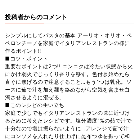
投稿者からのコメント
シンプルにしてパスタの基本 アーリオ・オリオ・ペ
ペロンチーノを家庭でイタリアンレストランの様に
作るポイント!!
■コツ・ポイント
重要なポイントは2つ!! ニンニクは冷たい状態から火
にかけ弱火でじっくり香りを移す。色付き始めたら
直ぐに焦げるので注意すること…もう1つは乳化。ソ
ースに茹で汁を加え麺を絡めながら空気を含ませ白
濁させるように混ぜる。
■このレシピの生い立ち
家庭で少しでもイタリアンレストランの味に近づけ
るために考えたレシピです。塩分濃度1%の茹で汁で
十分なので塩は振らないように…アレンジで茹で汁
にコンソメを入れたり仕上げに昆布つゆを振って和