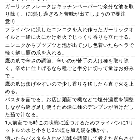
ガーリックフレークはキッチンペーパーで余分な油を取
り除く。(加熱し過ぎると苦味が出てしまうので要注
意!!)
フライパンに潰したニンニクを入れ作ったガーリックオ
イルと一緒に火にかけ弱火でじっくり香りを立たせる。
ニンニクからプツプツと泡が出て少し色着いたらヘラで
軽く解し鷹の爪を入れる。
鷹の爪で辛さの調節。辛いのが苦手の人は種を取り除
く。辛めに仕上げるなら種ごと半分に切って量はお好み
で…
鷹の爪は焦げやすいので少し香りを移したら直ぐ火を止
める。
パスタを茹でる。お店は麺茹で機などで塩分濃度を調整
しながら継ぎ足し使うため湯に麺のデンプンが溶けだし
た茹で汁なる。
1人前茹でる時この状態に近づけるためフライパンに1リ
ットルの水と小さじ2の塩を加え湯を沸かす。
湧いたらパスタを入れ火加減を調節して煮えたぎらさせ