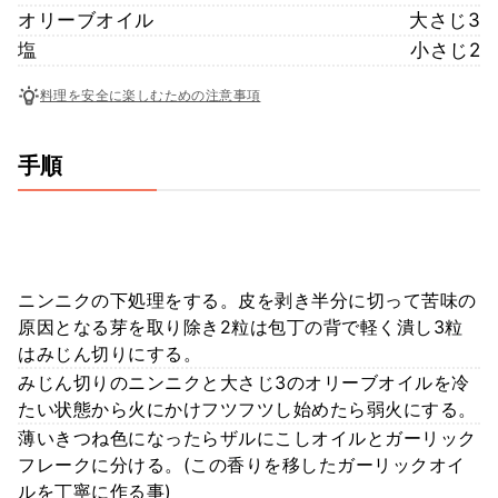
オリーブオイル
大さじ3
塩
小さじ2
料理を安全に楽しむための注意事項
手順
ニンニクの下処理をする。皮を剥き半分に切って苦味の
原因となる芽を取り除き2粒は包丁の背で軽く潰し3粒
はみじん切りにする。
みじん切りのニンニクと大さじ3のオリーブオイルを冷
たい状態から火にかけフツフツし始めたら弱火にする。
薄いきつね色になったらザルにこしオイルとガーリック
フレークに分ける。(この香りを移したガーリックオイ
ルを丁寧に作る事)