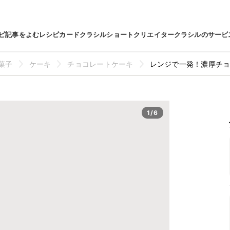
ピ
記事をよむ
レシピカード
クラシルショート
クリエイター
クラシルのサービ
菓子
ケーキ
チョコレートケーキ
レンジで一発！濃厚チ
1/6