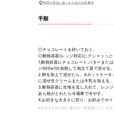
料理を安全に楽しむための注意事項
手順
◎チョコレートを砕いておく。
◎耐熱容器(レンジ対応)にクシャッっ
1,耐熱容器にチョコレート.バターま
ジ600w1分加熱して泡立て器で混ぜる
2.卵を加えて混ぜたら、Aホットケーキ
に混ぜ生クリームまたは牛乳を加える。
3.耐熱容器に生地を流し入れて、レンジ5
あら熱がとれたら冷蔵庫で冷やす。
4.お好きな大きさに切り、お好みでホ
※みやすさのために書式を一部改変しています