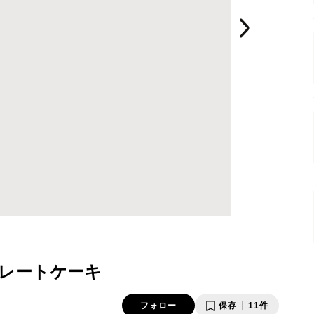
レートケーキ
フォロー
保存
11件