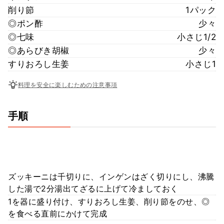
削り節
1パック
◎ポン酢
少々
◎七味
小さじ1/2
◎あらびき胡椒
少々
すりおろし生姜
小さじ1
料理を安全に楽しむための注意事項
手順
ズッキーニは千切りに、インゲンはざく切りにし、沸騰
した湯で2分湯出てざるに上げて冷ましておく
1を器に盛り付け、すりおろし生姜、削り節をのせ、◎
を食べる直前にかけて完成