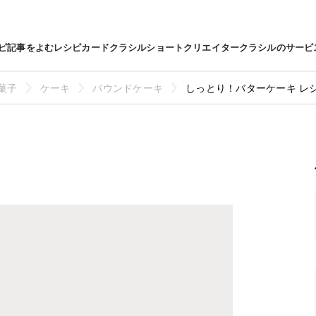
ピ
記事をよむ
レシピカード
クラシルショート
クリエイター
クラシルのサービ
菓子
ケーキ
パウンドケーキ
しっとり！バターケーキ レ