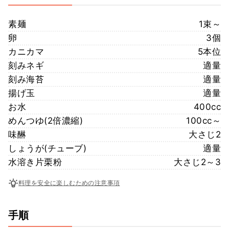
素麺
1束～
卵
3個
カニカマ
5本位
刻みネギ
適量
刻み海苔
適量
揚げ玉
適量
お水
400cc
めんつゆ(2倍濃縮)
100cc～
味醂
大さじ2
しょうが(チューブ)
適量
水溶き片栗粉
大さじ2～3
料理を安全に楽しむための注意事項
手順