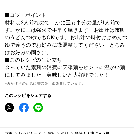
■コツ・ポイント
材料は2人前なので、かに玉も半分の量が1人前で
す。かに玉は強火で手早く焼きます。お出汁は市販
のうどんつゆでもOKです。お出汁の味付けはめんつ
ゆで違うのでお好みに微調整してください。とろみ
はお好みの固さに。
■このレシピの生い立ち
余っていた素麺の消費に天津麺をヒントに温かい麺
にしてみました。美味しいと大好評でした！
※みやすさのために書式を一部改変しています。
このレシピをシェアする
TOP
レシピカード
麺類
そば
好評！天津にゅう麺