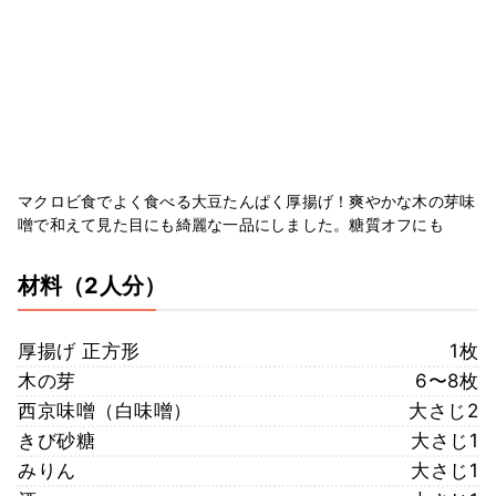
マクロビ食でよく食べる大豆たんぱく厚揚げ！爽やかな木の芽味
噌で和えて見た目にも綺麗な一品にしました。糖質オフにも
材料
（2人分）
厚揚げ 正方形
1枚
木の芽
6〜8枚
西京味噌（白味噌）
大さじ2
きび砂糖
大さじ1
みりん
大さじ1