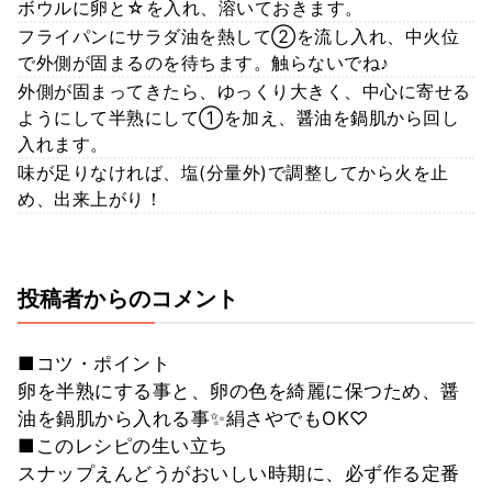
ボウルに卵と☆を入れ、溶いておきます。
フライパンにサラダ油を熱して②を流し入れ、中火位
で外側が固まるのを待ちます。触らないでね♪
外側が固まってきたら、ゆっくり大きく、中心に寄せる
ようにして半熟にして①を加え、醤油を鍋肌から回し
入れます。
味が足りなければ、塩(分量外)で調整してから火を止
め、出来上がり！
投稿者からのコメント
■コツ・ポイント
卵を半熟にする事と、卵の色を綺麗に保つため、醤
油を鍋肌から入れる事✨絹さやでもOK♡
■このレシピの生い立ち
スナップえんどうがおいしい時期に、必ず作る定番