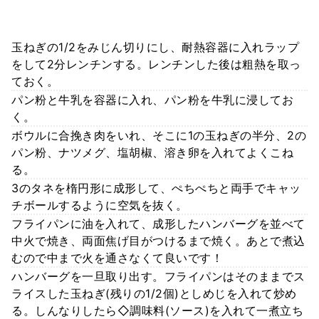
玉ねぎの1/2をみじん切りにし、耐熱容器に入れラップ
をして2分レンチンする。レンチンした後は粗熱を取っ
ておく。
パン粉と牛乳を容器に入れ、パン粉を牛乳に浸してお
く。
ボウルに合挽き肉をいれ、そこに1の玉ねぎの半分、2の
パン粉、ナツメグ、塩胡椒、溶き卵を入れてよくこね
る。
3のタネを楕円形に成形して、ぺちぺちと両手でキャッ
チボールするように空気を抜く。
フライパンに油を入れて、成形したハンバーグを並べて
中火で焼き、両面焦げ目がつけるまで焼く。あとで煮込
むので中まで火を通さなくて良いです！
ハンバーグを一旦取り出す。フライパンはそのままでス
ライスした玉ねぎ(残りの1/2個)としめじを入れて炒め
る。しんなりしたら◇調味料(ソース)を入れて一煮立ち