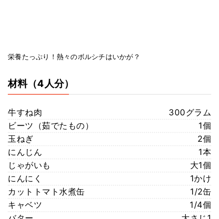
栄養たっぷり！熱々のボルシチはいかが？
材料
（4人分）
牛すね肉
300グラム
ビーツ（茹でたもの）
1個
玉ねぎ
2個
にんじん
1本
じゃがいも
大1個
にんにく
1かけ
カットトマト水煮缶
1/2缶
キャベツ
1/4個
バター
大さじ1