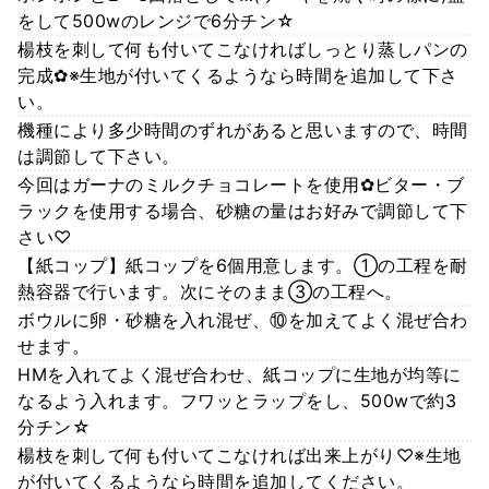
をして500wのレンジで6分チン☆
楊枝を刺して何も付いてこなければしっとり蒸しパンの
完成✿※生地が付いてくるようなら時間を追加して下さ
い。
機種により多少時間のずれがあると思いますので、時間
は調節して下さい。
今回はガーナのミルクチョコレートを使用✿ビター・ブ
ラックを使用する場合、砂糖の量はお好みで調節して下
さい♡
【紙コップ】紙コップを6個用意します。①の工程を耐
熱容器で行います。次にそのまま③の工程へ。
ボウルに卵・砂糖を入れ混ぜ、⑩を加えてよく混ぜ合わ
せます。
HMを入れてよく混ぜ合わせ、紙コップに生地が均等に
なるよう入れます。フワッとラップをし、500wで約3
分チン☆
楊枝を刺して何も付いてこなければ出来上がり♡※生地
が付いてくるようなら時間を追加してください。