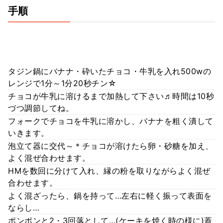
手順
タジン鍋にバナナ・砕いたチョコ・牛乳を入れ500wの
レンジで1分～1分20秒チン☆
チョコが牛乳に溶けるまで加熱して下さい♬時間は10秒
づつ調節してね。
フォークでチョコを牛乳に溶かし、バナナを粗く潰して
いきます。
泡立て器に交代～＊チョコが溶けたら卵・砂糖を加え、
よく混ぜ合わせます。
HMを数回に分けて入れ、縁の粉を取りながらよく混ぜ
合わせます。
よく混ざったら、鍋を持って…左右に軽く振って表面を
ならし…
ポンポンと2・3回落として…(ケーキを焼く時の様に)蓋