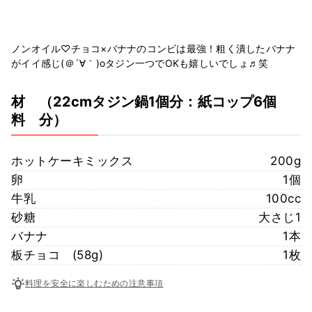
ノンオイル♡チョコ×バナナのコンビは最強！粗く潰したバナナ
がイイ感じ(＠´∀｀)oタジン一つでOKも嬉しいでしょ♬笑
材
（22cmタジン鍋1個分：紙コップ6個
料
分）
ホットケーキミックス
200g
卵
1個
牛乳
100cc
砂糖
大さじ1
バナナ
1本
板チョコ (58g)
1枚
料理を安全に楽しむための注意事項