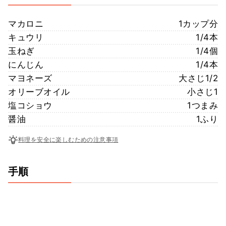
マカロニ
1カップ分
キュウリ
1/4本
玉ねぎ
1/4個
にんじん
1/4本
マヨネーズ
大さじ1/2
オリーブオイル
小さじ1
塩コショウ
1つまみ
醤油
1ふり
料理を安全に楽しむための注意事項
手順