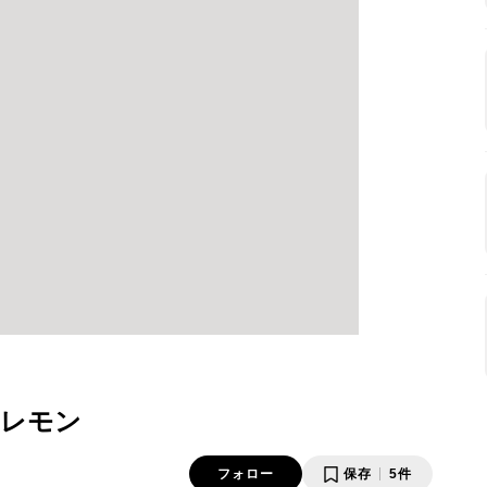
まレモン
フォロー
保存
5件