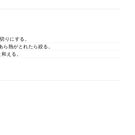
切りにする。
。あら熱がとれたら絞る。
と和える。
。