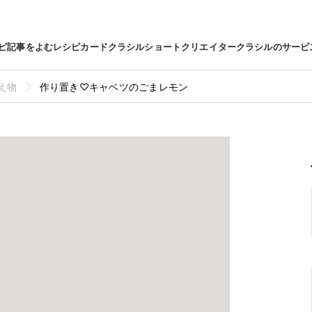
ピ
記事をよむ
レシピカード
クラシルショート
クリエイター
クラシルのサービ
え物
作り置き♡キャベツのごまレモン