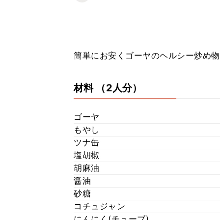
簡単にお安くゴーヤのヘルシー炒め物
材料
（2人分）
ゴーヤ
もやし
ツナ缶
塩胡椒
胡麻油
醤油
砂糖
コチュジャン
にんにく(チューブ)