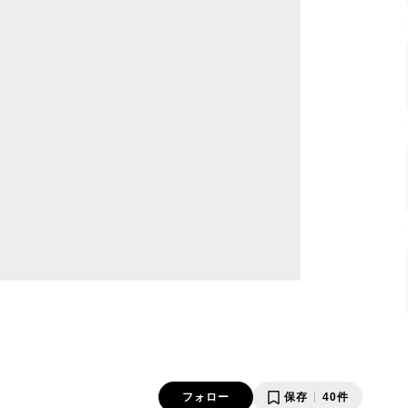
フォロー
保存
40件