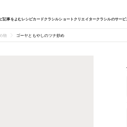
ピ
記事をよむ
レシピカード
クラシルショート
クリエイター
クラシルのサービ
め物
ゴーヤともやしのツナ炒め