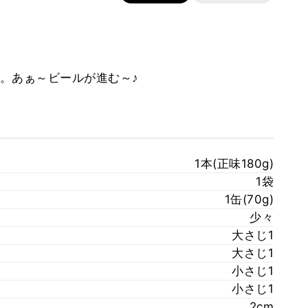
。あぁ～ビールが進む～♪
1本(正味180g)
1袋
1缶(70g)
少々
大さじ1
大さじ1
小さじ1
小さじ1
2cm