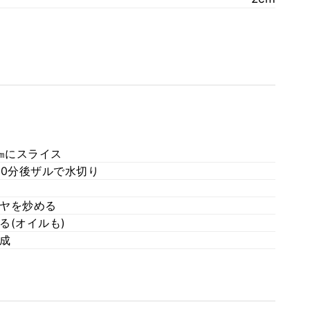
㎜にスライス
10分後ザルで水切り
ヤを炒める
る(オイルも)
成