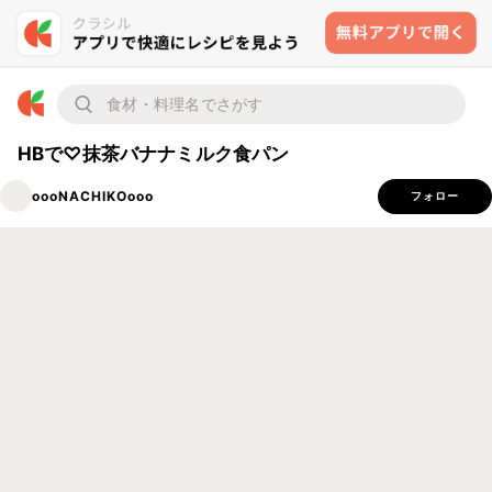
HBで♡抹茶バナナミルク食パン
oooNACHIKOooo
フォロー