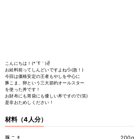
こんにちは！(*´∇｀)✌️
お給料前ってしんどいですよね💦(急！)
今回は価格安定の王者もやしを中心に
豚こま、卵という三大節約オールスター
を使った丼です！
お財布にも胃袋にも優しい丼ですので(笑)
是非おためしください！
材料
（4人分）
豚こま
200g