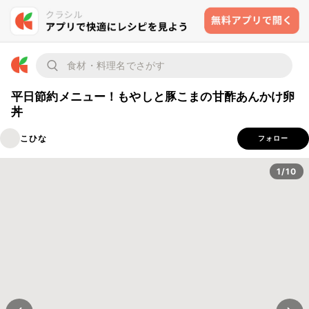
平日節約メニュー！もやしと豚こまの甘酢あんかけ卵
丼
こひな
フォロー
1/10