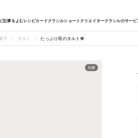
ピ
記事をよむ
レシピカード
クラシルショート
クリエイター
クラシルのサービ
菓子
タルト
たっぷり苺のタルト🍓
1/9