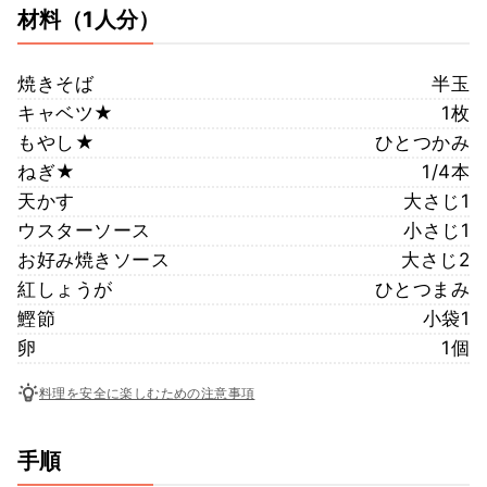
材料
（1人分）
焼きそば
半玉
キャベツ★
1枚
もやし★
ひとつかみ
ねぎ★
1/4本
天かす
大さじ1
ウスターソース
小さじ1
お好み焼きソース
大さじ2
紅しょうが
ひとつまみ
鰹節
小袋1
卵
1個
料理を安全に楽しむための注意事項
手順