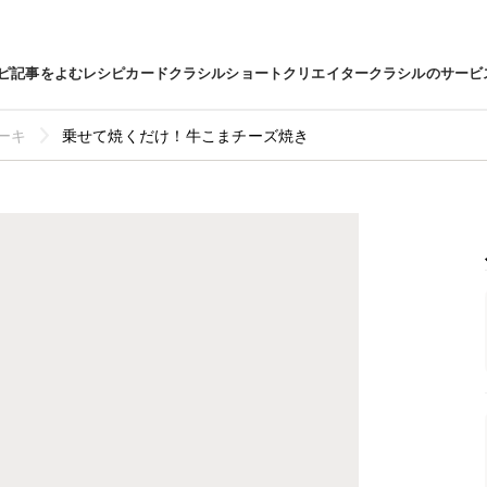
ピ
記事をよむ
レシピカード
クラシルショート
クリエイター
クラシルのサービ
ーキ
乗せて焼くだけ！牛こまチーズ焼き