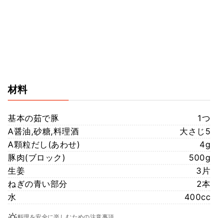
材料
基本の茹で豚
1つ
A醤油,砂糖,料理酒
大さじ5
A顆粒だし(あわせ)
4g
豚肉(ブロック)
500g
生姜
3片
ねぎの青い部分
2本
水
400cc
料理を安全に楽しむための注意事項