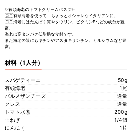
✨有頭海老のトマトクリームパスタ✨
🇮🇹有頭海老を使って、ちょっとオシャレなイタリアンに。
🇮🇹海老にはたんぱく質やタウリン、ビタミンEなどの成分が豊
富。
海老は高タンパク低脂肪な食材です。
また海老の殻にもキチンやアスタキサンチン、カルシウムなど豊
富。
材料
（1人分）
スパゲティーニ
50g
有頭海老
1尾
パルメザンチーズ
適量
クレス
適量
トマト水煮
200g
玉ねぎ
1/4個
にんにく
1片